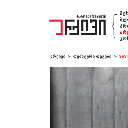
{
შე
ბლ
პრ
არ
კო
არქივი
>
თემატური თეგები
>
Sov