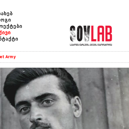
სახებ
ოგი
ოექტები
ქივი
ნტაქტი
iet Army