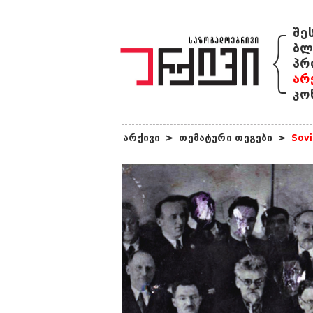
{
შე
ბლ
პრ
არ
კო
არქივი
>
თემატური თეგები
>
Sovi