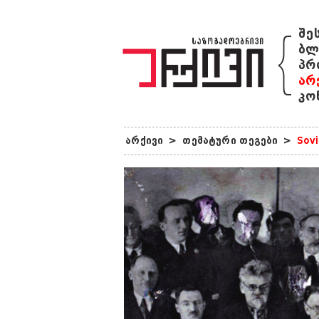
{
შე
ბლ
პრ
არ
კო
არქივი
>
თემატური თეგები
>
Sovi