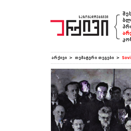
{
შე
ბლ
პრ
არ
კო
არქივი
>
თემატური თეგები
>
Sovi