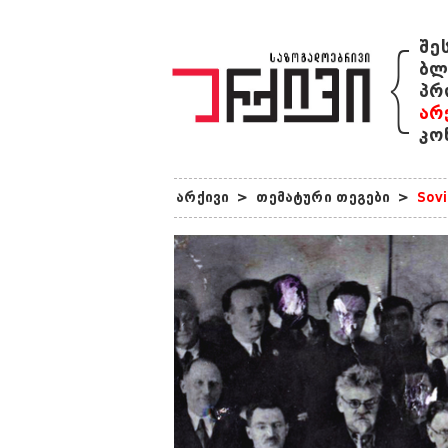
{
შე
ბლ
პრ
არ
კო
არქივი
>
თემატური თეგები
>
Sovi