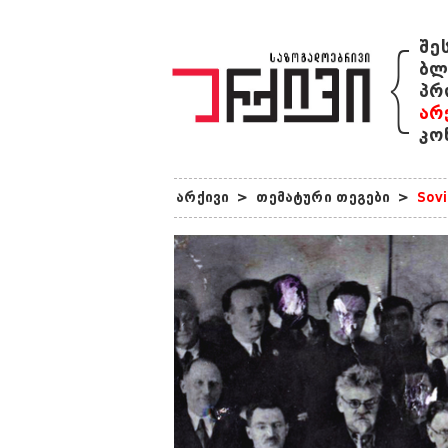
{
შე
ბლ
პრ
არ
კო
არქივი
>
თემატური თეგები
>
Sovi