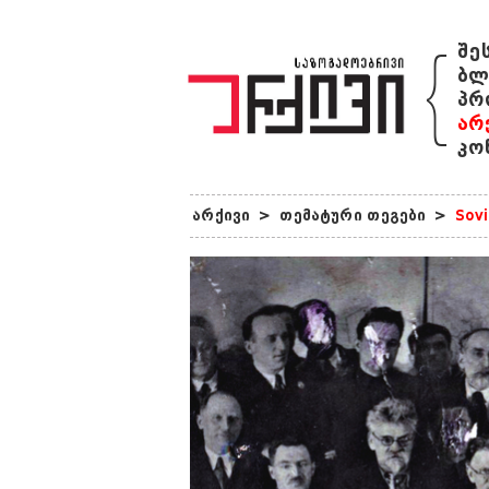
{
შე
ბლ
პრ
არ
კო
არქივი
>
თემატური თეგები
>
Sovi