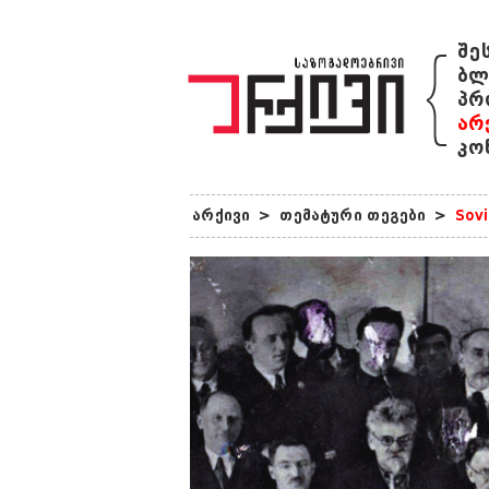
{
შე
ბლ
პრ
არ
კო
არქივი
>
თემატური თეგები
>
Sovi