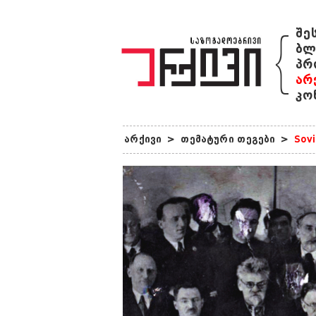
{
შე
ბლ
პრ
არ
კო
არქივი
>
თემატური თეგები
>
Sovi