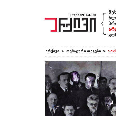
{
შე
ბლ
პრ
არ
კო
არქივი
>
თემატური თეგები
>
Sovi