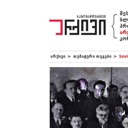
{
შე
ბლ
პრ
არ
კო
არქივი
>
თემატური თეგები
>
Sovi