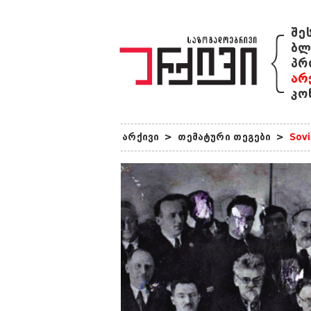
{
შე
ბლ
პრ
არ
კო
არქივი
>
თემატური თეგები
>
Sovi