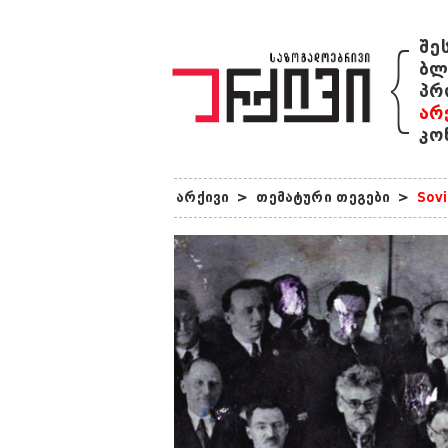
{
შე
ბლ
პრ
არ
კო
არქივი
>
თემატური თეგები
>
Sovi