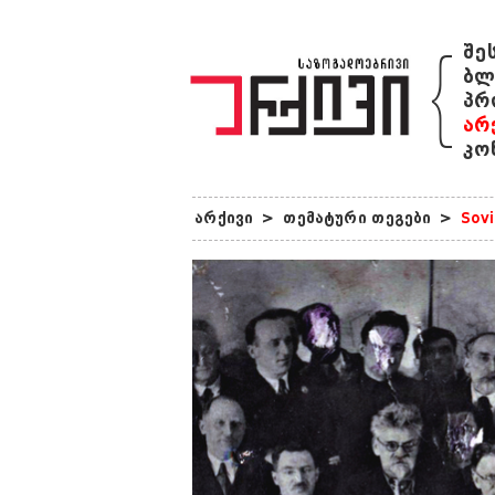
{
შე
ბლ
პრ
არ
კო
არქივი
>
თემატური თეგები
>
Sovi