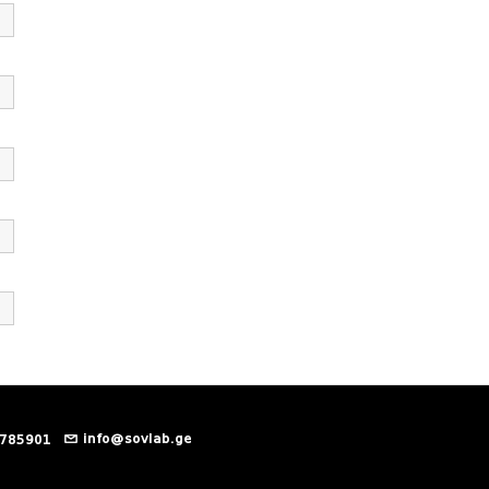
info@sovlab.ge
 785901