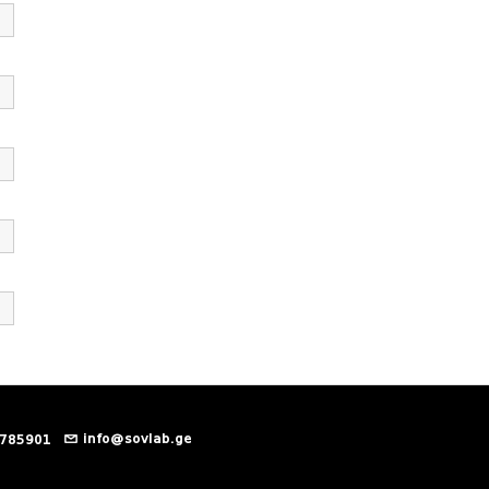
info@sovlab.ge
 785901