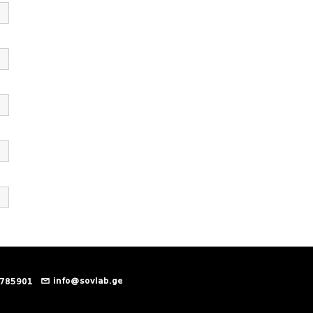
info@sovlab.ge
 785901