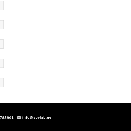
info@sovlab.ge
 785901