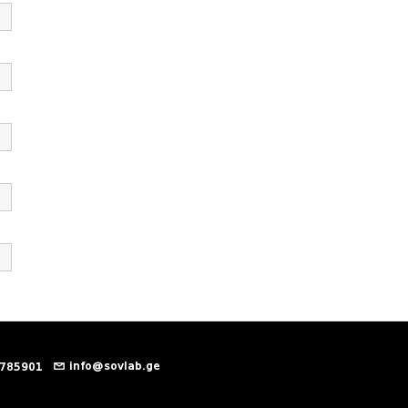
info@sovlab.ge
 785901