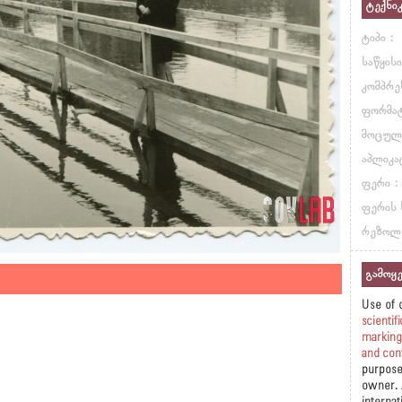
ტექნი
ტიპი :
საწყისი
კომპრეს
ფორმატ
მოცულ
აპლიკა
ფერი :
ფერის 
რეზოლ
გამოყე
Use of 
scientif
marking
and con
purpose
owner. 