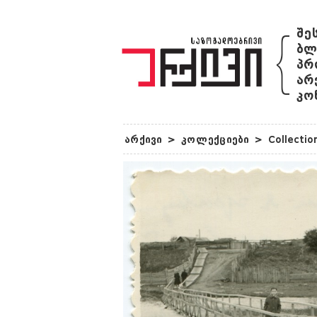
{
შე
ბლ
პრ
არ
კო
არქივი
>
კოლექციები
>
Collectio