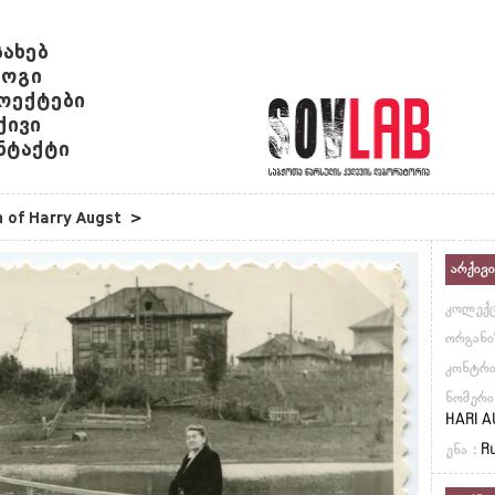
სახებ
ოგი
ოექტები
ქივი
ნტაქტი
n of Harry Augst
>
არქივი
კოლექც
ორგანი
კონტრი
ნომერი
HARI A
ენა :
Ru