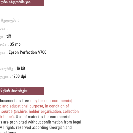
კური ინფორმაცია
 მედიუმი :
ია :
ი :
tiff
ობა :
35 mb
ცია :
Epson Perfection V700
სიღრმე :
16 bit
უცია :
1200 dpi
ნების პირობები
documents is free
only for non-commercial,
ic and educational purpose, in condition of
 source
(archive, holder organisation, collection
tributor)
. Use of materials for commercial
s are prohibited without confirmation from legal
All rights reserved according Georgian and