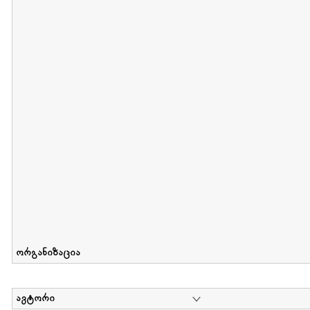
მიღების თარიღი : 2011-05-01 გამოქვეყნების თარიღი : 2018-04
Collection of Tsiala Phiphia
დოკუმენტი : 0 | კოლექციაზე მუშაობდა :
...
ორგანიზაცია
ავტორი