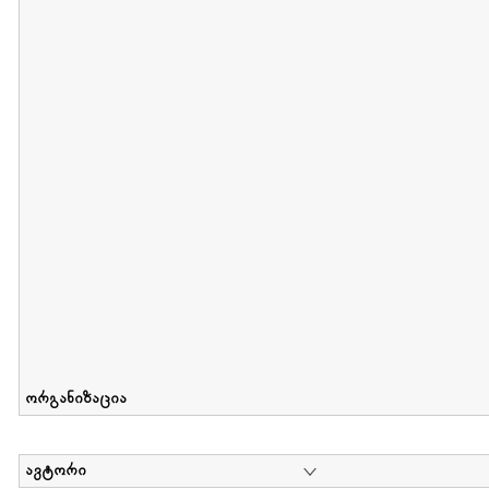
მიღების თარიღი : 2011-05-01 გამოქვეყნების თარიღი : 2018-04
Collection of Tsiala Phiphia
დოკუმენტი : 0 | კოლექციაზე მუშაობდა :
...
ორგანიზაცია
ავტორი