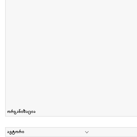
მიღების თარიღი : 2011-05-01 გამოქვეყნების თარიღი : 2018-04
Collection of Tsiala Phiphia
დოკუმენტი : 0 | კოლექციაზე მუშაობდა :
...
ორგანიზაცია
ავტორი