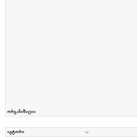
მიღების თარიღი : 2011-05-01 გამოქვეყნების თარიღი : 2018-04
Collection of Tsiala Phiphia
დოკუმენტი : 0 | კოლექციაზე მუშაობდა :
...
ორგანიზაცია
ავტორი