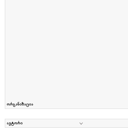
მიღების თარიღი : 2011-05-01 გამოქვეყნების თარიღი : 2018-04
Collection of Tsiala Phiphia
დოკუმენტი : 0 | კოლექციაზე მუშაობდა :
...
ორგანიზაცია
ავტორი