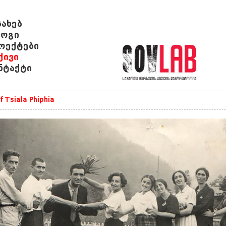
სახებ
ოგი
ოექტები
ქივი
ნტაქტი
f Tsiala Phiphia