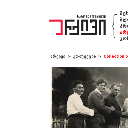
{
შე
ბლ
პრ
არ
კო
არქივი
>
კოლექცია
>
Collection o