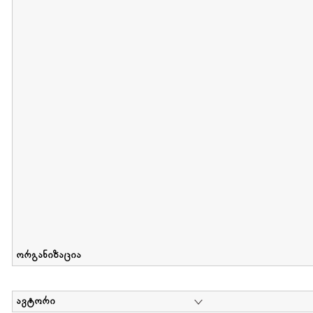
მიღების თარიღი : 2011-05-01 გამოქვეყნების თარიღი : 2018-04
Collection of Tsiala Phiphia
დოკუმენტი : 0 | კოლექციაზე მუშაობდა :
...
ორგანიზაცია
ავტორი