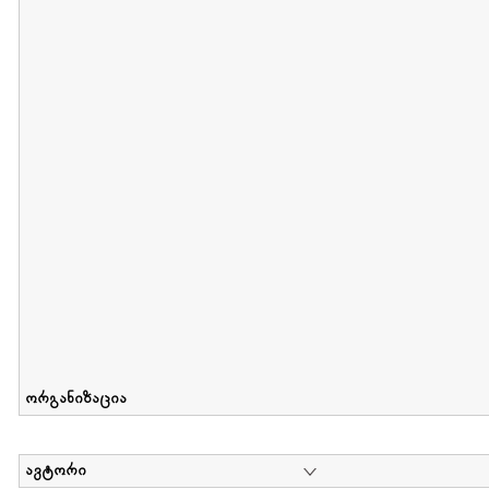
მიღების თარიღი : 2011-05-01 გამოქვეყნების თარიღი : 2018-04
Collection of Tsiala Phiphia
დოკუმენტი : 0 | კოლექციაზე მუშაობდა :
...
ორგანიზაცია
ავტორი