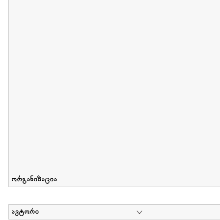
მიღების თარიღი : 2011-05-01 გამოქვეყნების თარიღი : 2018-04
Collection of Tsiala Phiphia
დოკუმენტი : 0 | კოლექციაზე მუშაობდა :
...
ორგანიზაცია
ავტორი