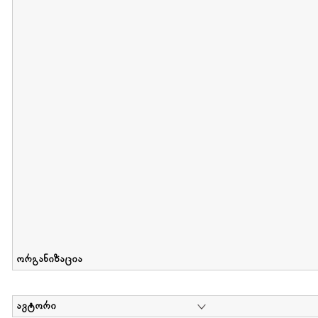
მიღების თარიღი : 2011-05-01 გამოქვეყნების თარიღი : 2018-04
Collection of Tsiala Phiphia
დოკუმენტი : 0 | კოლექციაზე მუშაობდა :
...
ორგანიზაცია
ავტორი