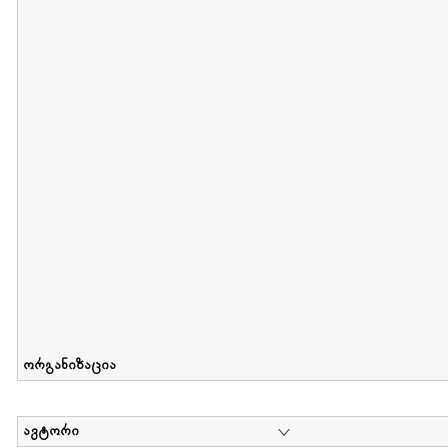
მიღების თარიღი : 2011-05-01 გამოქვეყნების თარიღი : 2018-04
Collection of Tsiala Phiphia
დოკუმენტი : 0 | კოლექციაზე მუშაობდა :
...
ორგანიზაცია
ავტორი