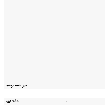
მიღების თარიღი : 2011-05-01 გამოქვეყნების თარიღი : 2018-04
Collection of Tsiala Phiphia
დოკუმენტი : 0 | კოლექციაზე მუშაობდა :
...
ორგანიზაცია
ავტორი