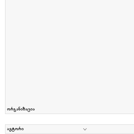
მიღების თარიღი : 2011-05-01 გამოქვეყნების თარიღი : 2018-04
Collection of Tsiala Phiphia
დოკუმენტი : 0 | კოლექციაზე მუშაობდა :
...
ორგანიზაცია
ავტორი