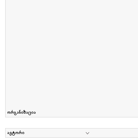
მიღების თარიღი : 2011-05-01 გამოქვეყნების თარიღი : 2018-04
Collection of Tsiala Phiphia
დოკუმენტი : 0 | კოლექციაზე მუშაობდა :
...
ორგანიზაცია
ავტორი