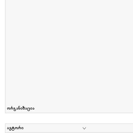
მიღების თარიღი : 2011-05-01 გამოქვეყნების თარიღი : 2018-04
Collection of Tsiala Phiphia
დოკუმენტი : 0 | კოლექციაზე მუშაობდა :
...
ორგანიზაცია
ავტორი