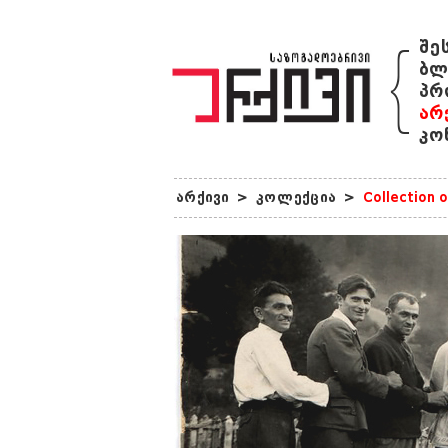
{
შე
ბლ
პრ
არ
კო
არქივი
>
კოლექცია
>
Collection o