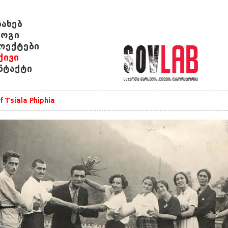
სახებ
ოგი
ოექტები
ქივი
ნტაქტი
f Tsiala Phiphia