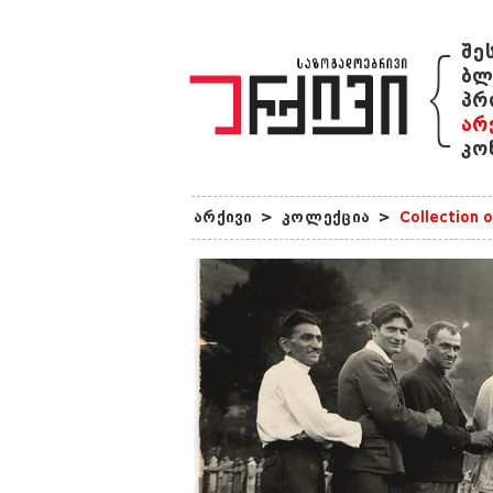
{
შე
ბლ
პრ
არ
კო
არქივი
>
კოლექცია
>
Collection o