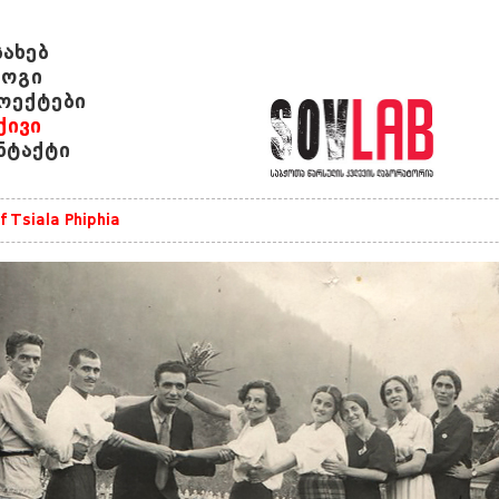
სახებ
ოგი
ოექტები
ქივი
ნტაქტი
f Tsiala Phiphia