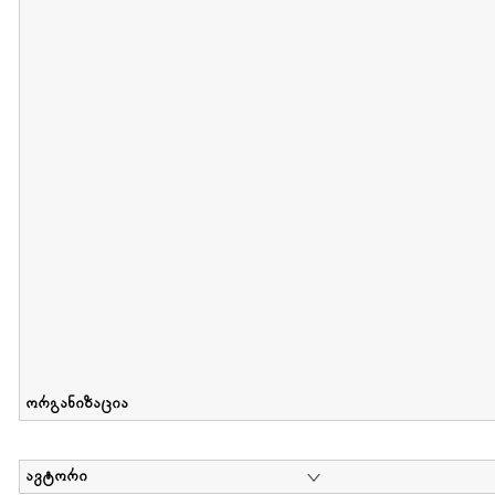
მიღების თარიღი : 2011-05-01 გამოქვეყნების თარიღი : 2018-04
Collection of Tsiala Phiphia
დოკუმენტი : 0 | კოლექციაზე მუშაობდა :
...
ორგანიზაცია
ავტორი