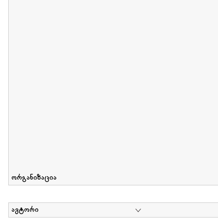
მიღების თარიღი : 2011-05-01 გამოქვეყნების თარიღი : 2018-04
Collection of Tsiala Phiphia
დოკუმენტი : 0 | კოლექციაზე მუშაობდა :
...
ორგანიზაცია
ავტორი