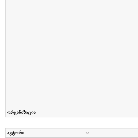
მიღების თარიღი : 2011-05-01 გამოქვეყნების თარიღი : 2018-04
Collection of Tsiala Phiphia
დოკუმენტი : 0 | კოლექციაზე მუშაობდა :
...
ორგანიზაცია
ავტორი