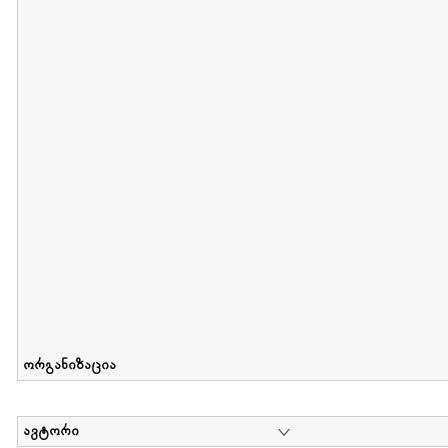
მიღების თარიღი : 2011-05-01 გამოქვეყნების თარიღი : 2018-04
Collection of Tsiala Phiphia
დოკუმენტი : 0 | კოლექციაზე მუშაობდა :
...
ორგანიზაცია
ავტორი