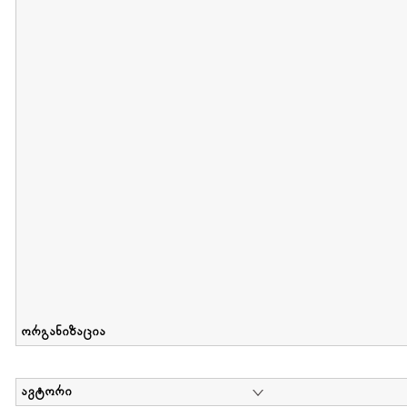
მიღების თარიღი : 2011-05-01 გამოქვეყნების თარიღი : 2018-04
Collection of Tsiala Phiphia
დოკუმენტი : 0 | კოლექციაზე მუშაობდა :
...
ორგანიზაცია
ავტორი