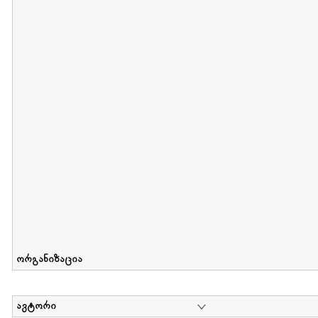
მიღების თარიღი : 2011-05-01 გამოქვეყნების თარიღი : 2018-04
Collection of Tsiala Phiphia
დოკუმენტი : 0 | კოლექციაზე მუშაობდა :
...
ორგანიზაცია
ავტორი