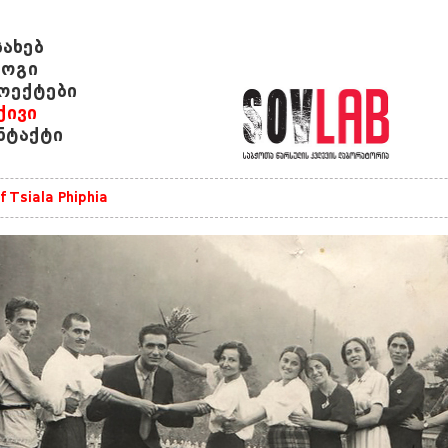
სახებ
ოგი
ოექტები
ქივი
ნტაქტი
f Tsiala Phiphia