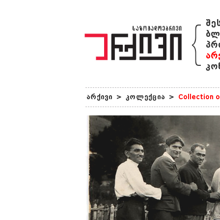
{
შე
ბლ
პრ
არ
კო
არქივი
>
კოლექცია
>
Collection o