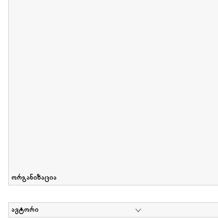
მიღების თარიღი : 2011-05-01 გამოქვეყნების თარიღი : 2018-04
Collection of Tsiala Phiphia
დოკუმენტი : 0 | კოლექციაზე მუშაობდა :
...
ორგანიზაცია
ავტორი