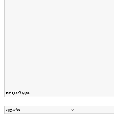
მიღების თარიღი : 2012-06-10 გამოქვეყნების თარიღი : 2017-01
Collection of Elsa Grilbortzer-Fonova
დოკუმენტი : 0 | კოლექციაზე მუშაობდა :
Mariam Chachia
,
Irakli Khvadagi
Collection contains oral history of Elsa Grilbortzer-Fonova
ორგანიზაცია
ავტორი