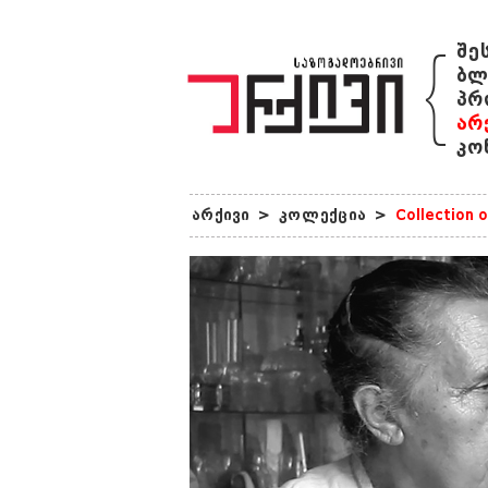
{
შე
ბლ
პრ
არ
კო
არქივი
>
კოლექცია
>
Collection 