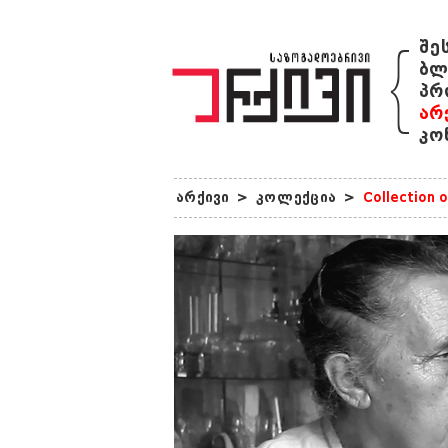
{
შე
ბლ
პრ
არ
კო
არქივი
>
კოლექცია
>
Collection 