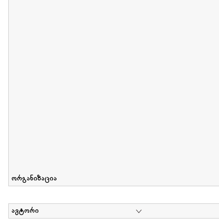
მიღების თარიღი : 2012-06-10 გამოქვეყნების თარიღი : 2017-01
Collection of Elsa Grilbortzer-Fonova
დოკუმენტი : 0 | კოლექციაზე მუშაობდა :
Mariam Chachia
,
Irakli Khvadagi
Collection contains oral history of Elsa Grilbortzer-Fonova
ორგანიზაცია
ავტორი