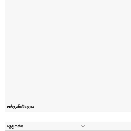
მიღების თარიღი : 2012-06-10 გამოქვეყნების თარიღი : 2017-01
Collection of Elsa Grilbortzer-Fonova
დოკუმენტი : 0 | კოლექციაზე მუშაობდა :
Mariam Chachia
,
Irakli Khvadagi
Collection contains oral history of Elsa Grilbortzer-Fonova
ორგანიზაცია
ავტორი